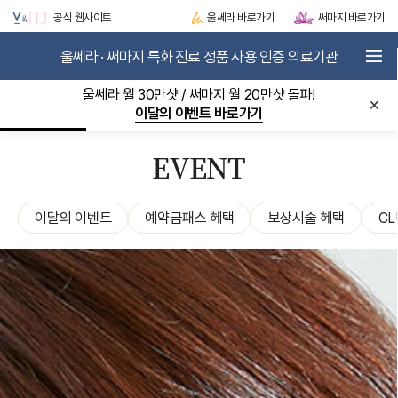
공식 웹사이트
울쎄라 바로가기
써마지 바로가기
울쎄라 · 써마지 특화 진료 정품 사용 인증 의료기관
로그인
JOIN
울쎄라 월 30만샷 / 써마지 월 20만샷 돌파!
×
이달의 이벤트 바로가기
V&MJ STORY
METASCAN-AI
EVENT
ULTHERA
THERMAGE
LIFTING BOOSTER
이달의 이벤트
예약금패스 혜택
보상시술 혜택
CL
SKIN BOOSTER
EVENT / VIP CLUB
COMMUNITY