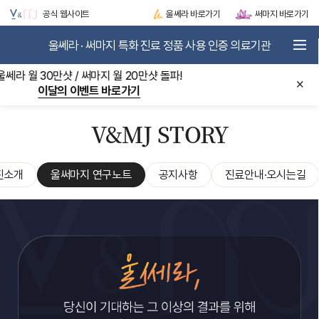
공식 웹사이트
울쎄라 바로가기
써마지 바로가기
울쎄라 · 써마지 특화 진료 정품 사용 인증 의료기관
로그인
JOIN
울쎄라 정품팁사용량 부분
×
5년 연속 멀츠 골든 어워즈 선정 현장 바로가기
V&MJ STORY
METASCAN-AI
V&MJ STORY
ULTHERA
THERMAGE
LIFTING BOOSTER
진소개
울써마지 연구노트
공지사항
진료안내·오시는길
SKIN BOOSTER
EVENT / VIP CLUB
COMMUNITY