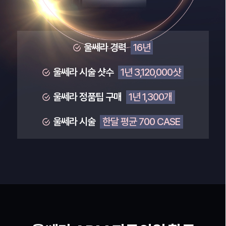
울쎄라 경력
16년
울쎄라 시술 샷수
1년 3,120,000샷
울쎄라 정품팁 구매
1년 1,300개
울쎄라 시술
한달 평균 700 CASE