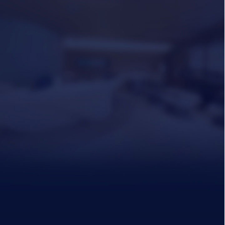
울
쎄
라
플
랜
01